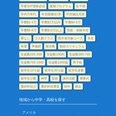
卒業SAT受験必須
夏期プログラム
女子校
学内TOEFL
学習困難生OK
学習施設充実
学費$2-4万
学費$2万以内
学費$4-6万
学費$6-8万
学費$10万以上
実践・体験学習
寮なし
少人数クラス
既卒者対象コース
有名
有望
準備校
無宗教
独自カリキュラム
生徒数100-300
生徒数100内
生徒数300-700
生徒数700-1000
生徒数1000超
男子校
留学生10％超
留学生30％超
留学生多数
留学生少数
神学
芸術
課外活動
軍隊式
選択科目少
選択科目豊富
郊外
都会
地域から中学・高校を探す
アメリカ