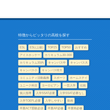
特徴からピッタリの高校を探す
ESL
ESL(上級)
TOP25
TOP50
おすすめ
アイスホッケー
カリキュラム30-300
カリキュラム30内
キャンパス中
キャンパス大
キャンパス小
キャンパス特大
コミュニティ活動義務
スポーツ
ホームステイ
ユニーク科目
ヨーロピアン
一芸入学
伝統
個人指導
入学SSAT必要
入学SSAT必要なし
入学TOEFL必要
入学しやすい
動画
卒業ACT受験必須
卒業AP必修
卒業IB必修