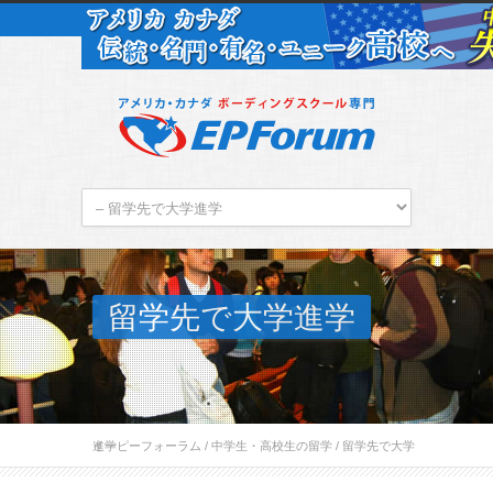
留学先で大学進学
イーピーフォーラム
留学先で大学進学
/
中学生・高校生の留学
/