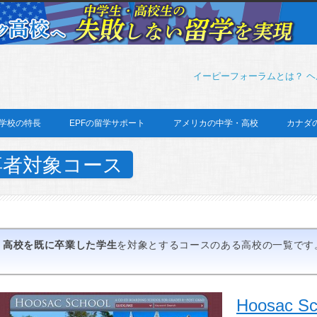
イーピーフォーラムとは？
ヘ
学校の特長
EPFの留学サポート
アメリカの中学・高校
カナダ
 既卒者対象コース
高校を既に卒業した学生
を対象とするコースのある高校の一覧です
Hoosac Sc