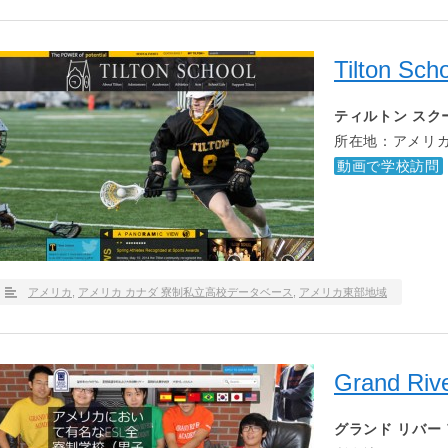
Tilton Sch
ティルトン スク
所在地：アメリカ
動画で学校訪問
アメリカ
,
アメリカ カナダ 寮制私立高校データベース
,
アメリカ東部地域
Grand Riv
グランド リバー