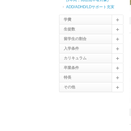
ADD/ADHD/LDサポート充実
学費
生徒数
留学生の割合
入学条件
カリキュラム
卒業条件
特長
その他