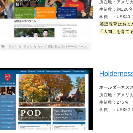
所在地：アメリカ
生徒数：約120名
学費 ：US$40,7
英語教育はおま
「人間」を育て
アメリカ
,
アメリカ カナダ 寮制私立高校データベース
Holdernes
ホールダーネス
所在地：アメリカ
生徒数：275名
学費 ：US$52,0