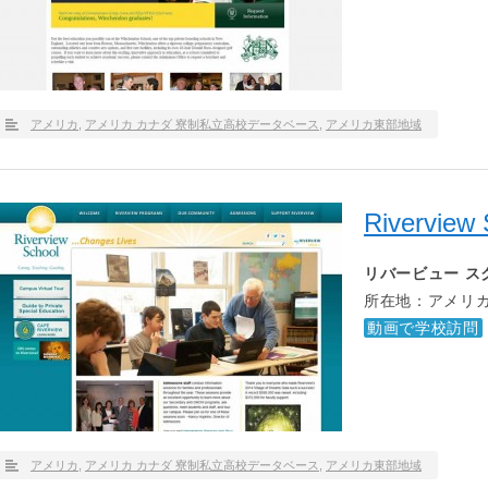
アメリカ
,
アメリカ カナダ 寮制私立高校データベース
,
アメリカ東部地域
Riverview 
リバービュー ス
所在地：アメリカ
動画で学校訪問
アメリカ
,
アメリカ カナダ 寮制私立高校データベース
,
アメリカ東部地域