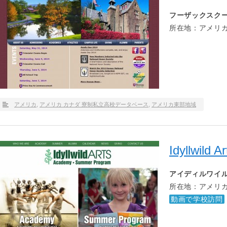
フーザックスク
所在地：アメリカ
アメリカ
,
アメリカ カナダ 寮制私立高校データベース
,
アメリカ東部地域
Idyllwild 
アイディルワイ
所在地：アメリカ
動画で学校訪問