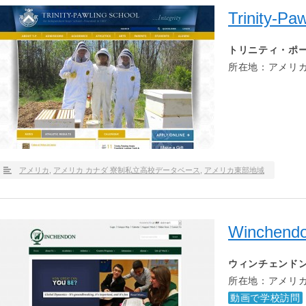
Trinity-Pa
トリニティ・ポ
所在地：アメリカ
アメリカ
,
アメリカ カナダ 寮制私立高校データベース
,
アメリカ東部地域
Winchendo
ウィンチェンドン
所在地：アメリカ
動画で学校訪問