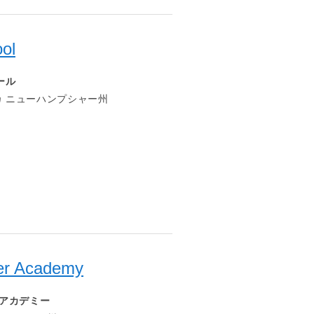
ool
ール
 ニューハンプシャー州
er Academy
 アカデミー