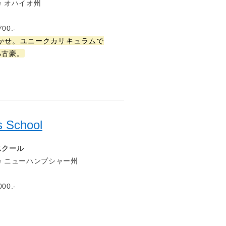
 オハイオ州
00.-
かせ。ユニークカリキュラムで
る古豪。
s School
スクール
 ニューハンプシャー州
00.-