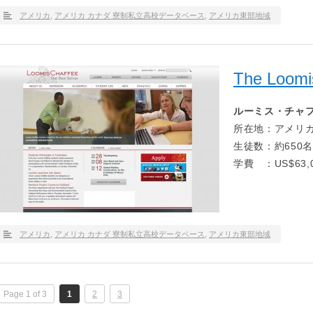
アメリカ
,
アメリカ カナダ 寮制私立高校データベース
,
アメリカ東部地域
The Loomi
ルーミス・チャ
所在地：アメリカ
生徒数：約650名
学費 ：US$63,0
アメリカ
,
アメリカ カナダ 寮制私立高校データベース
,
アメリカ東部地域
Page 1 of 3
1
2
3