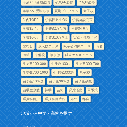
卒業ACT受験必須
卒業AP必修
卒業IB必修
卒業SAT受験必須
夏期プログラム
女子校
学内TOEFL
学習困難生OK
学習施設充実
学費$2-4万
学費$2万以内
学費$4-6万
学費$6-8万
学費$10万以上
実践・体験学習
寮なし
少人数クラス
既卒者対象コース
有名
有望
準備校
無宗教
独自カリキュラム
生徒数100-300
生徒数100内
生徒数300-700
生徒数700-1000
生徒数1000超
男子校
留学生10％超
留学生30％超
留学生多数
留学生少数
神学
芸術
課外活動
軍隊式
選択科目少
選択科目豊富
郊外
都会
地域から中学・高校を探す