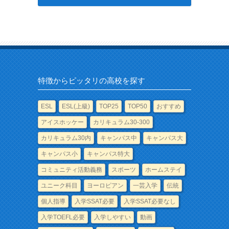
特徴からピッタリの高校を探す
ESL
ESL(上級)
TOP25
TOP50
おすすめ
アイスホッケー
カリキュラム30-300
カリキュラム30内
キャンパス中
キャンパス大
キャンパス小
キャンパス特大
コミュニティ活動義務
スポーツ
ホームステイ
ユニーク科目
ヨーロピアン
一芸入学
伝統
個人指導
入学SSAT必要
入学SSAT必要なし
入学TOEFL必要
入学しやすい
動画