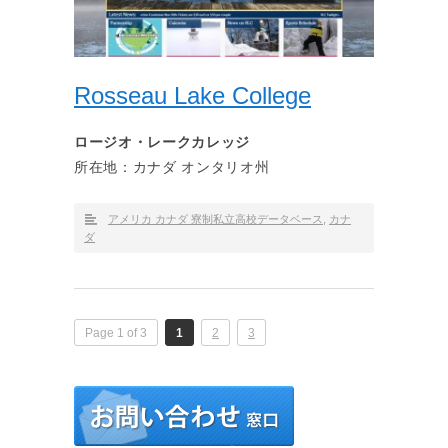
Rosseau Lake College
ロージオ・レークカレッジ
所在地：カナダ オンタリオ州
アメリカ カナダ 寮制私立高校データベース
,
カナ
ダ
Page 1 of 3
1
2
3