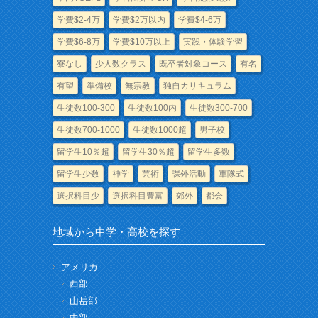
学費$2-4万
学費$2万以内
学費$4-6万
学費$6-8万
学費$10万以上
実践・体験学習
寮なし
少人数クラス
既卒者対象コース
有名
有望
準備校
無宗教
独自カリキュラム
生徒数100-300
生徒数100内
生徒数300-700
生徒数700-1000
生徒数1000超
男子校
留学生10％超
留学生30％超
留学生多数
留学生少数
神学
芸術
課外活動
軍隊式
選択科目少
選択科目豊富
郊外
都会
地域から中学・高校を探す
アメリカ
西部
山岳部
中部