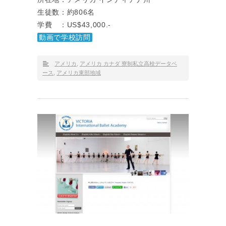
生徒数：約806名
学費 ：US$43,000.-
動画で学校訪問
アメリカ
,
アメリカ カナダ 寮制私立高校データベ
ース
,
アメリカ東部地域