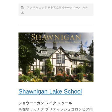
アメリカ カナダ 寮制私立高校データベース
,
カナ
ダ
Shawnigan Lake School
ショウーニガン レイク スクール
所在地：カナダ ブリティッシュコロンビア州