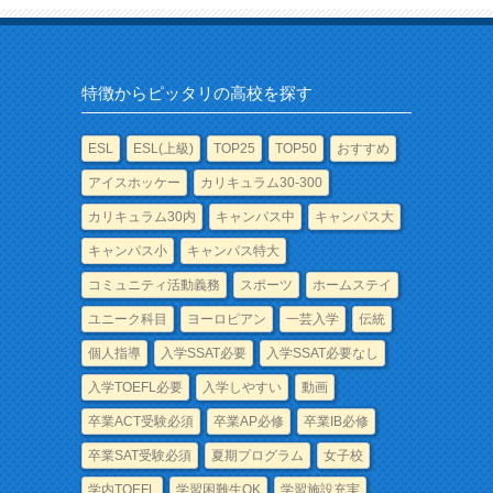
特徴からピッタリの高校を探す
ESL
ESL(上級)
TOP25
TOP50
おすすめ
アイスホッケー
カリキュラム30-300
カリキュラム30内
キャンパス中
キャンパス大
キャンパス小
キャンパス特大
コミュニティ活動義務
スポーツ
ホームステイ
ユニーク科目
ヨーロピアン
一芸入学
伝統
個人指導
入学SSAT必要
入学SSAT必要なし
入学TOEFL必要
入学しやすい
動画
卒業ACT受験必須
卒業AP必修
卒業IB必修
卒業SAT受験必須
夏期プログラム
女子校
学内TOEFL
学習困難生OK
学習施設充実