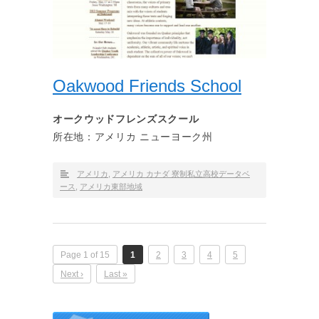
Oakwood Friends School
オークウッドフレンズスクール
所在地：アメリカ ニューヨーク州
アメリカ
,
アメリカ カナダ 寮制私立高校データベ
ース
,
アメリカ東部地域
Page 1 of 15
1
2
3
4
5
Next ›
Last »