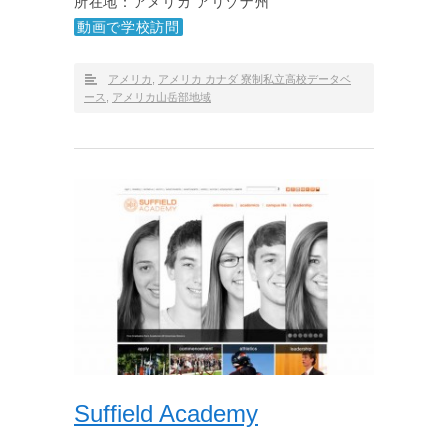
所在地：アメリカ アリゾナ州
動画で学校訪問
アメリカ
,
アメリカ カナダ 寮制私立高校データベ
ース
,
アメリカ山岳部地域
Suffield Academy