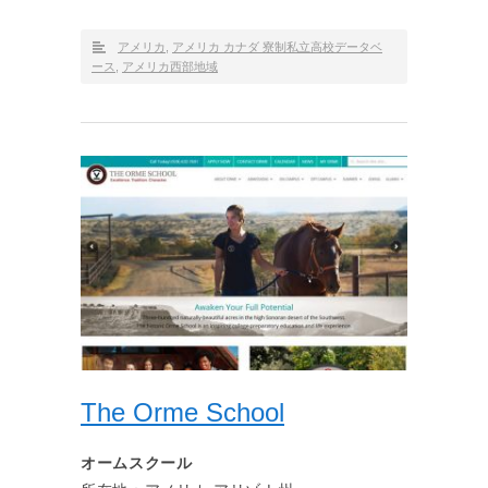
アメリカ
,
アメリカ カナダ 寮制私立高校データベ
ース
,
アメリカ西部地域
The Orme School
オームスクール