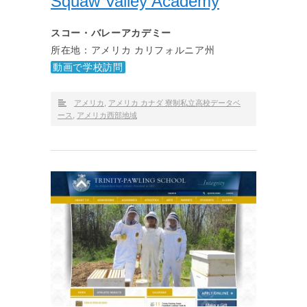
Squaw Valley Academy
スコー・バレーアカデミー
所在地：アメリカ カリフォルニア州
動画で学校訪問
アメリカ
,
アメリカ カナダ 寮制私立高校データベ
ース
,
アメリカ西部地域