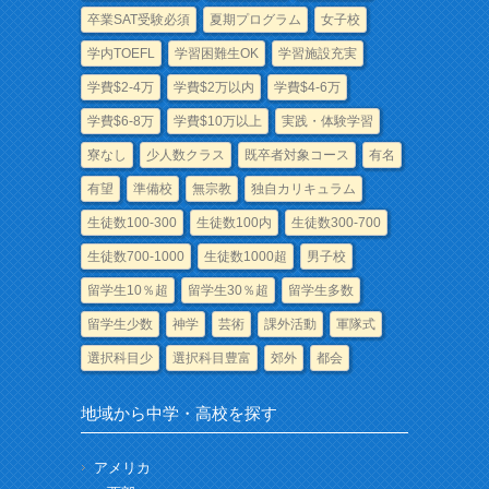
卒業SAT受験必須
夏期プログラム
女子校
学内TOEFL
学習困難生OK
学習施設充実
学費$2-4万
学費$2万以内
学費$4-6万
学費$6-8万
学費$10万以上
実践・体験学習
寮なし
少人数クラス
既卒者対象コース
有名
有望
準備校
無宗教
独自カリキュラム
生徒数100-300
生徒数100内
生徒数300-700
生徒数700-1000
生徒数1000超
男子校
留学生10％超
留学生30％超
留学生多数
留学生少数
神学
芸術
課外活動
軍隊式
選択科目少
選択科目豊富
郊外
都会
地域から中学・高校を探す
アメリカ