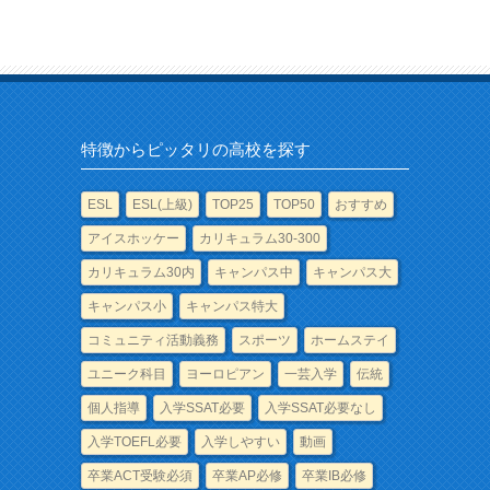
特徴からピッタリの高校を探す
ESL
ESL(上級)
TOP25
TOP50
おすすめ
アイスホッケー
カリキュラム30-300
カリキュラム30内
キャンパス中
キャンパス大
キャンパス小
キャンパス特大
コミュニティ活動義務
スポーツ
ホームステイ
ユニーク科目
ヨーロピアン
一芸入学
伝統
個人指導
入学SSAT必要
入学SSAT必要なし
入学TOEFL必要
入学しやすい
動画
卒業ACT受験必須
卒業AP必修
卒業IB必修