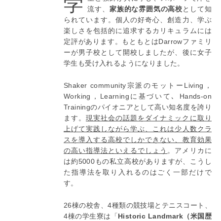
学
流す、
家族的な雰囲気の高校
として知
られています。個人の好奇心、創造力、学ぶ
楽しさを包括的に追求するカリキュラムには
定評があります。もともとはDarrowファミリ
ーが男子校として開校しましたが、後に女子
学生も受け入れるようになりました。
Shaker community宗派のモットーLiving，
Working，Learningに基づいて､ Hands-on
Trainingのパイオニアとして高い知名度を誇り
ます。
現実社会の話題をダイナミックに取り
上げて実践しながら学ぶ、これは少人数クラ
スを導入する高校でしかできない、教育効果
の高い指導法といえるでしょう
。アメリカに
は約5000もの私立高校がありますが、こうし
た指導法を取り入れるのはごく一部だけで
す。
26棟の校舎、4種類の競技場とテニスコート、
4棟の学生寮は「
Historic Landmark（米国歴