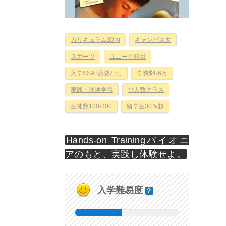
カリキュラム30内
キャンパス大
スポーツ
ユニーク科目
入学SSAT必要なし
学費$4-6万
実践・体験学習
少人数クラス
生徒数100-300
留学生30％超
Hands-on Trainingパイオニ
アのもと、実践し体験せよ。
入学難易度
?