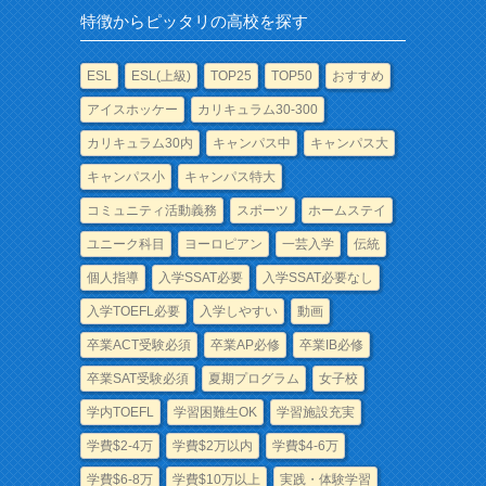
特徴からピッタリの高校を探す
ESL
ESL(上級)
TOP25
TOP50
おすすめ
アイスホッケー
カリキュラム30-300
カリキュラム30内
キャンパス中
キャンパス大
キャンパス小
キャンパス特大
コミュニティ活動義務
スポーツ
ホームステイ
ユニーク科目
ヨーロピアン
一芸入学
伝統
個人指導
入学SSAT必要
入学SSAT必要なし
入学TOEFL必要
入学しやすい
動画
卒業ACT受験必須
卒業AP必修
卒業IB必修
卒業SAT受験必須
夏期プログラム
女子校
学内TOEFL
学習困難生OK
学習施設充実
学費$2-4万
学費$2万以内
学費$4-6万
学費$6-8万
学費$10万以上
実践・体験学習