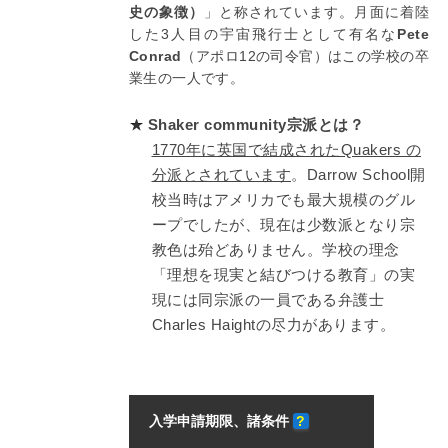
史の象徴）
」と称されています。月面に着陸
した3人目の宇宙飛行士として有名な
Pete
Conrad
（アポロ12の司令官）はこの学校の卒
業生の一人です。
Shaker community宗派とは？
1770年に英国で結成されたQuakers の
分派とされています
。Darrow School開
校当時はアメリカでも最大規模のグル
ープでしたが、現在は少数派となり宗
教色は殆どありません。学校の理念
「理想を現実と結びつける教育」の実
現には同宗派の一員である弁護士
Charles Haightの尽力があります。
入学申請期限、諸条件
?