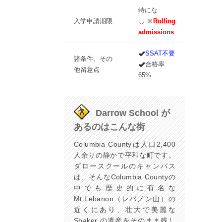
特にな
入学申請期限
し ※
Rolling
admissions
SSAT不要
諸条件、その
合格率
他留意点
65%
Darrow School が
あるのはこんな街
Columbia Countyは人口2,400
人余りの静かで平和な町です。
ダロースクールのキャンパス
は、そんなColumbia Countyの
中でも歴史的に有名な
Mt.Lebanon（レバノン山）の
近くにあり、壮大で美麗な
Shaker の遺産をそのまま残し