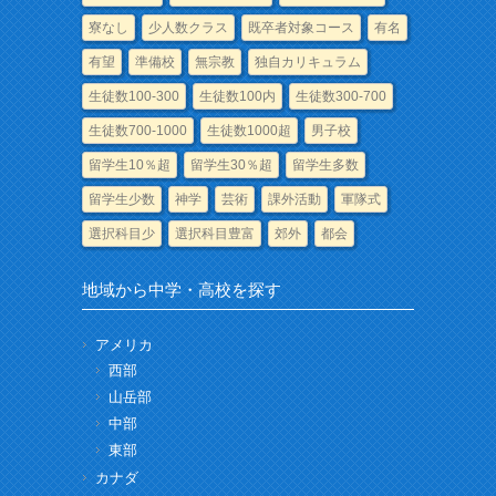
寮なし
少人数クラス
既卒者対象コース
有名
有望
準備校
無宗教
独自カリキュラム
生徒数100-300
生徒数100内
生徒数300-700
生徒数700-1000
生徒数1000超
男子校
留学生10％超
留学生30％超
留学生多数
留学生少数
神学
芸術
課外活動
軍隊式
選択科目少
選択科目豊富
郊外
都会
地域から中学・高校を探す
アメリカ
西部
山岳部
中部
東部
カナダ