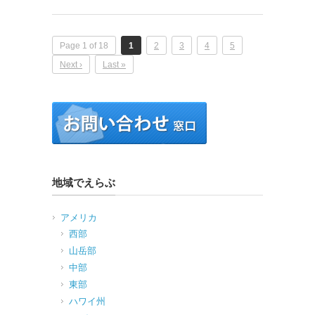
Page 1 of 18
1
2
3
4
5
Next ›
Last »
地域でえらぶ
アメリカ
西部
山岳部
中部
東部
ハワイ州