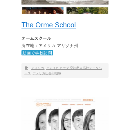
The Orme School
オームスクール
所在地：アメリカ アリゾナ州
動画で学校訪問
アメリカ
,
アメリカ カナダ 寮制私立高校データベ
ース
,
アメリカ山岳部地域