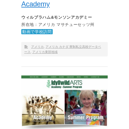
Academy
ウィルブラハム&モンソンアカデミー
所在地：アメリカ マサチューセッツ州
動画で学校訪問
アメリカ
,
アメリカ カナダ 寮制私立高校データベ
ース
,
アメリカ東部地域