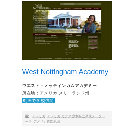
West Nottingham Academy
ウエスト・ノッティンガムアカデミー
所在地：アメリカ メリーランド州
動画で学校訪問
アメリカ
,
アメリカ カナダ 寮制私立高校データベ
ース
,
アメリカ東部地域