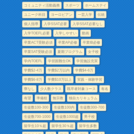
コミュニティ活動義務
スポーツ
ホームステイ
ユニーク科目
ヨーロピアン
一芸入学
伝統
個人指導
入学SSAT必要
入学SSAT必要なし
入学TOEFL必要
入学しやすい
動画
卒業ACT受験必須
卒業AP必修
卒業IB必修
卒業SAT受験必須
夏期プログラム
女子校
学内TOEFL
学習困難生OK
学習施設充実
学費$2-4万
学費$2万以内
学費$4-6万
学費$6-8万
学費$10万以上
実践・体験学習
寮なし
少人数クラス
既卒者対象コース
有名
有望
準備校
無宗教
独自カリキュラム
生徒数100-300
生徒数100内
生徒数300-700
生徒数700-1000
生徒数1000超
男子校
留学生10％超
留学生30％超
留学生多数