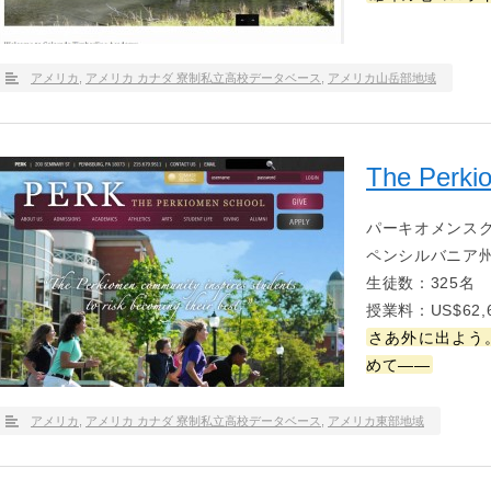
アメリカ
,
アメリカ カナダ 寮制私立高校データベース
,
アメリカ山岳部地域
The Perki
パーキオメンス
ペンシルバニア
生徒数：325名
授業料：US$62,6
さあ外に出よう
めて――
アメリカ
,
アメリカ カナダ 寮制私立高校データベース
,
アメリカ東部地域