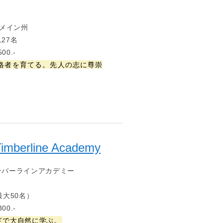
 メイン州
127名
00.-
格者を育てる。先人の志に尊崇
Timberline Academy
ンバーラインアカデミー
最大50名）
00.-
ドで大自然に学ぶ。