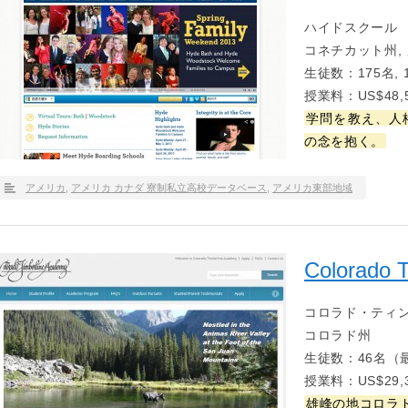
ハイドスクール
コネチカット州,
生徒数：175名, 
授業料：US$48,5
学問を教え、人
の念を抱く。
アメリカ
,
アメリカ カナダ 寮制私立高校データベース
,
アメリカ東部地域
Colorado 
コロラド・ティ
コロラド州
生徒数：46名（
授業料：US$29,3
雄峰の地コロラ