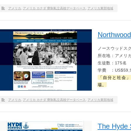
アメリカ
,
アメリカ カナダ 寮制私立高校データベース
,
アメリカ東部地域
Northwood
ノースウッドス
所在地：アメリカ
生徒数：175名
学費 ：US$59,9
「自分と社会」
場。
アメリカ
,
アメリカ カナダ 寮制私立高校データベース
,
アメリカ東部地域
The Hyde 