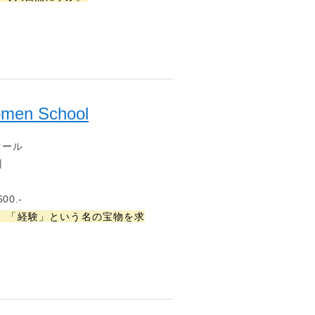
omen School
クール
州
00.-
。「経験」という名の宝物を求