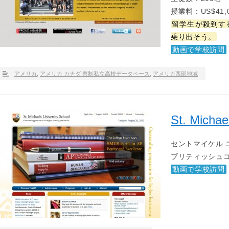
授業料：US$41,0
留学生が殺到す
乗り出そう。
動画で学校訪問
アメリカ
,
アメリカ カナダ 寮制私立高校データベース
,
アメリカ西部地域
St. Michae
セントマイケル 
ブリティッシュ
動画で学校訪問