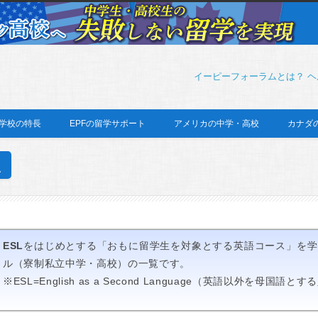
イーピーフォーラムとは？
ヘ
学校の特長
EPFの留学サポート
アメリカの中学・高校
カナダ
L
ESL
をはじめとする「おもに留学生を対象とする英語コース」を学
ル（寮制私立中学・高校）の一覧です。
※ESL=English as a Second Language（英語以外を母国