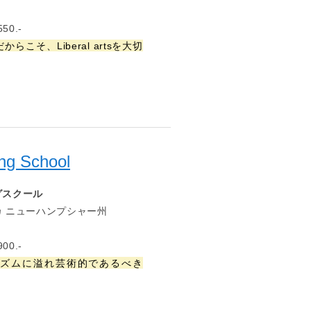
50.-
らこそ、Liberal artsを大切
ng School
グスクール
 ニューハンプシャー州
00.-
ズムに溢れ芸術的であるべき