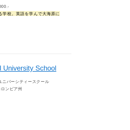
00.-
る学校。英語を学んで大海原に
l University School
ユニバーシティースクール
コロンビア州