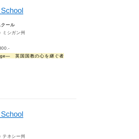
 School
スクール
 ミシガン州
00.-
 Oblige— 英国国教の心を継ぐ者
School
 テネシー州