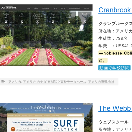
Cranbrook
クランブルーク
所在地：アメリカ
生徒数：799名
学費 ：US$41,3
—Noblesse
達。
動画で学校訪問
アメリカ
,
アメリカ カナダ 寮制私立高校データベース
,
アメリカ東部地域
The Webb 
ウェブスクール
所在地：アメリカ