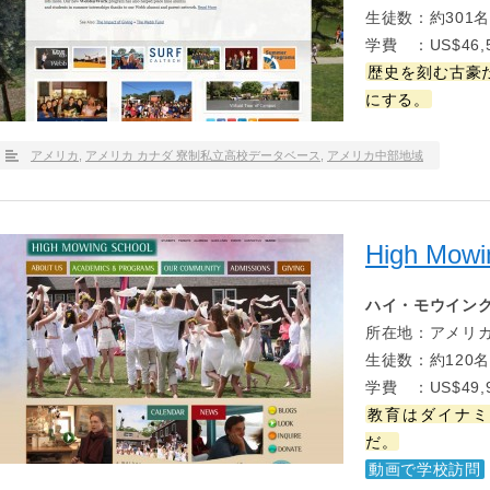
生徒数：約301名
学費 ：US$46,5
歴史を刻む古豪だか
にする。
アメリカ
,
アメリカ カナダ 寮制私立高校データベース
,
アメリカ中部地域
High Mowi
ハイ・モウイン
所在地：アメリカ
生徒数：約120名
学費 ：US$49,9
教育はダイナミ
だ。
動画で学校訪問