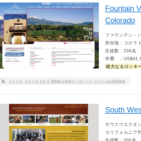
Fountain V
Colorado
ファウンテン・
所在地：コロラ
生徒数：236名
学費 ：US$61,5
雄大なるロッキ
アメリカ
,
アメリカ カナダ 寮制私立高校データベース
,
アメリカ山岳部地域
South Wes
サウスウエスタン
カリフォルニア
生徒数：200名